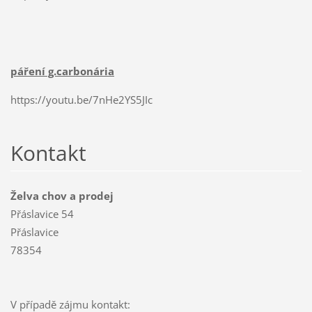
páření g.carbonária
https://youtu.be/7nHe2YS5JIc
Kontakt
Želva chov a prodej
Přáslavice 54
Přáslavice
78354
V případě zájmu kontakt: