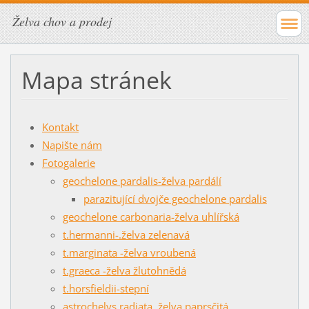
Želva chov a prodej
Mapa stránek
Kontakt
Napište nám
Fotogalerie
geochelone pardalis-želva pardálí
parazitující dvojče geochelone pardalis
geochelone carbonaria-želva uhlířská
t.hermanni-.želva zelenavá
t.marginata -želva vroubená
t.graeca -želva žlutohnědá
t.horsfieldii-stepní
astrochelys radiata ,želva paprsčitá