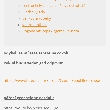
centrochelys sulcata - želva ostruhatá
Odchovy želv
venkovní výběhy
vnitřní ubikace
Pogona vitticeps - agama vousatá
Kdykoli se můžete zeptat na cokoli.
Pokud budu vědět ,rád odpovím.
https://www.foreca.com/Europe/Czech_Republic/browse
páření geochelone pardalis
https://youtu.be/n7seX3eoOQM