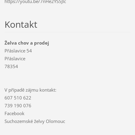
https://youtu.be/7nHe2YS5JIc
Kontakt
Želva chov a prodej
Přáslavice 54
Přáslavice
78354
V případě zájmu kontakt:
607 510 622
739 190 076
Facebook
Suchozemské želvy Olomouc