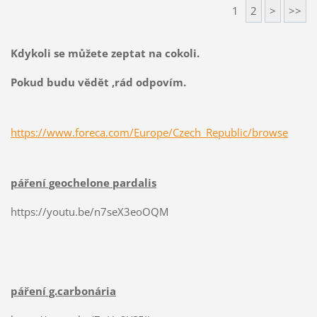
1
2
>
>>
Kdykoli se můžete zeptat na cokoli.
Pokud budu vědět ,rád odpovím.
https://www.foreca.com/Europe/Czech_Republic/browse
páření geochelone pardalis
https://youtu.be/n7seX3eoOQM
páření g.carbonária