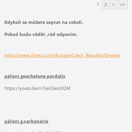
1
2
>
>>
Kdykoli se můžete zeptat na cokoli.
Pokud budu vědět ,rád odpovím.
https://www.foreca.com/Europe/Czech_Republic/browse
páření geochelone pardalis
https://youtu.be/n7seX3eoOQM
páření g.carbonária