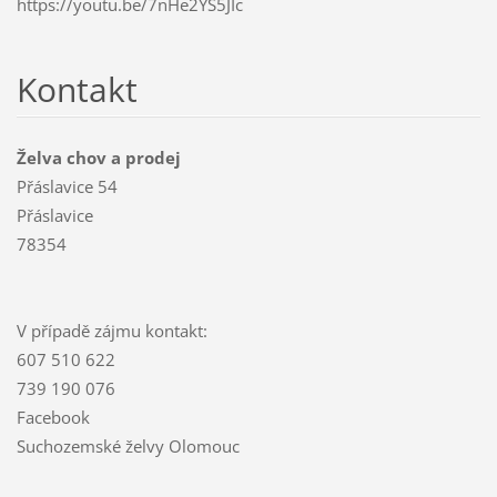
https://youtu.be/7nHe2YS5JIc
Kontakt
Želva chov a prodej
Přáslavice 54
Přáslavice
78354
V případě zájmu kontakt:
607 510 622
739 190 076
Facebook
Suchozemské želvy Olomouc