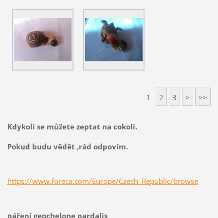
1
2
3
>
>>
Kdykoli se můžete zeptat na cokoli.
Pokud budu vědět ,rád odpovím.
https://www.foreca.com/Europe/Czech_Republic/browse
páření geochelone pardalis