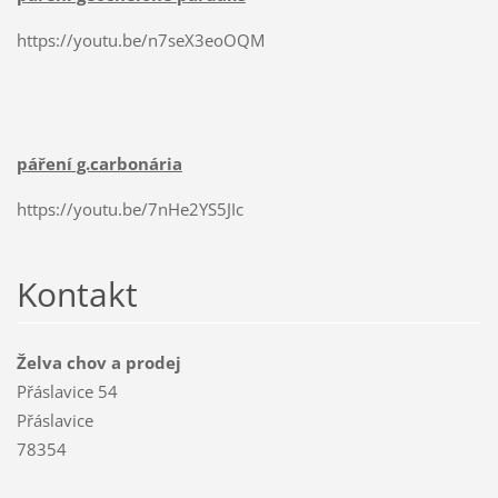
https://youtu.be/n7seX3eoOQM
páření g.carbonária
https://youtu.be/7nHe2YS5JIc
Kontakt
Želva chov a prodej
Přáslavice 54
Přáslavice
78354