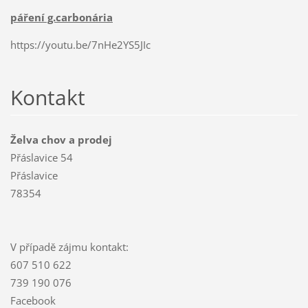
páření g.carbonária
https://youtu.be/7nHe2YS5JIc
Kontakt
Želva chov a prodej
Přáslavice 54
Přáslavice
78354
V případě zájmu kontakt:
607 510 622
739 190 076
Facebook