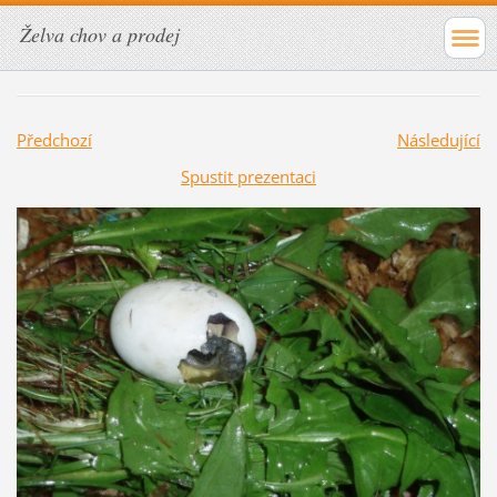
Želva chov a prodej
Předchozí
Následující
Spustit prezentaci