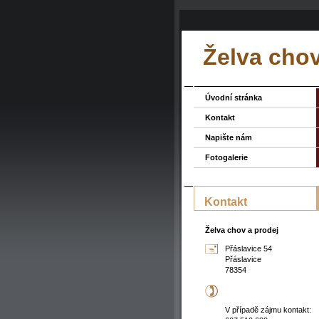
Želva chov
Úvodní stránka
Kontakt
Napište nám
Fotogalerie
Kontakt
Želva chov a prodej
Přáslavice 54
Přáslavice
78354
V případě zájmu kontakt: