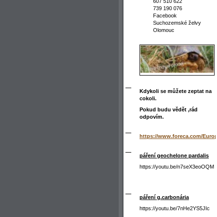
607 510 622
739 190 076
Facebook
Suchozemské želvy
Olomouc
Kdykoli se můžete zeptat na
cokoli.
Pokud budu vědět ,rád
odpovím.
https://www.foreca.com/Euro
páření geochelone pardalis
https://youtu.be/n7seX3eoOQM
páření g.carbonária
https://youtu.be/7nHe2YS5JIc