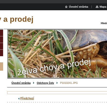
Úvodní stránka
Mapa 
 a prodej
Hled
Úvodní stránka
Odchovy želv
P1010241.JPG
Předchozí