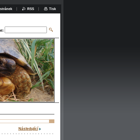
stránek
RSS
Tisk
at:
Následující